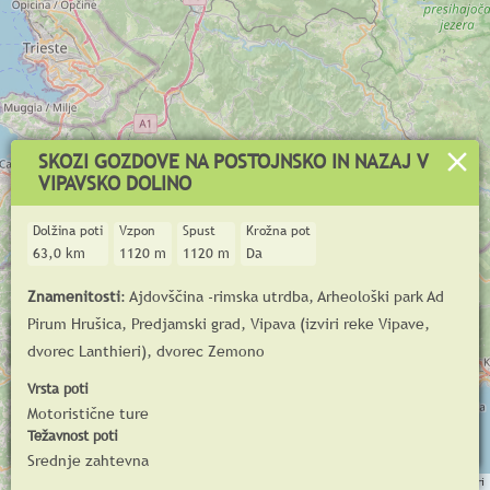
SKOZI GOZDOVE NA POSTOJNSKO IN NAZAJ V
VIPAVSKO DOLINO
Dolžina poti
Vzpon
Spust
Krožna pot
63,0 km
1120 m
1120 m
Da
Znamenitosti
: Ajdovščina -rimska utrdba, Arheološki park Ad
+
Pirum Hrušica, Predjamski grad, Vipava (izviri reke Vipave,
Asfalt
−
dvorec Lanthieri), dvorec Zemono
Makadam
Vrsta poti
m
Motoristične ture
500
Težavnost poti
© GoodTrail 2025,
www.goodtrail.si
0
Srednje zahtevna
km
0
10
20
30
40
50
60
Prijavi se
Leaflet
| ©
OpenStreetMap
contributors, Tiles © Esri — Source: Esri