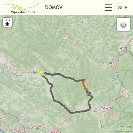
DOMOV
SI
▼
RAZISKUJ
AKTIVNO
ISKALNIK